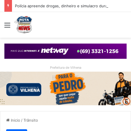
Polícia apreende drogas, dinheiro e simulacro durante ação no bairro Alto Alegre, em Vilhena
Menu
Prefeitura de Vilhena
Inicio
/
Trânsito