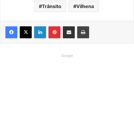
Trânsito
Vilhena
Linkedin
Pinterest
Compartilhar via e-mail
Imprimir
Google