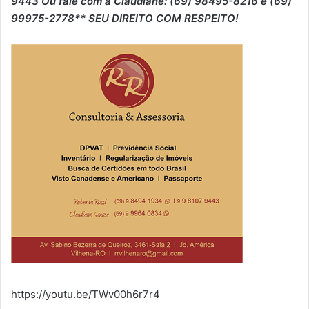
9443 Ou fale com a Claudiane: (69) 98495-8216 e (69)
99975-2778** SEU DIREITO COM RESPEITO!
https://youtu.be/TWv00h6r7r4