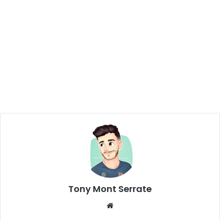
Tony Mont Serrate
We
bsi