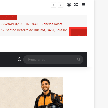
Entrar
Artigo aleatório
Barra Latera
nos em praça de Vilhena
Switch skin
Procurar
por