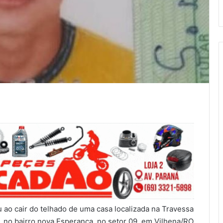
u ao cair do telhado de uma casa localizada na Travessa
, no bairro nova Esperança, no setor 09, em Vilhena/RO