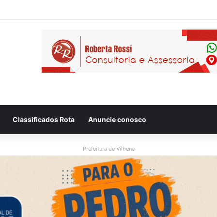
so após ser flagrado repassando porção de maconha a garoto de 14 a
Classificados Rota
Anuncie conosco
Prefeitura de Vilhena