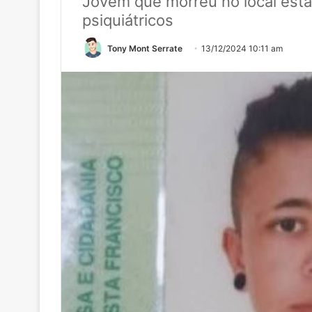
Jovem que morreu no local esta
psiquiátricos
Tony Mont Serrate
13/12/2024 10:11 am