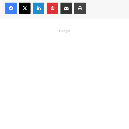
Linkedin
Pinterest
Compartilhar via e-mail
Imprimir
Google