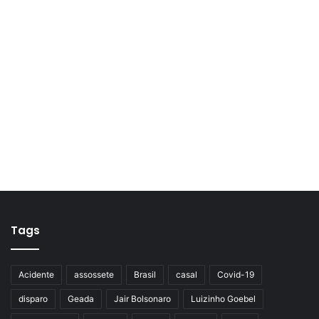
Tags
Acidente
assossete
Brasil
casal
Covid-19
disparo
Geada
Jair Bolsonaro
Luizinho Goebel