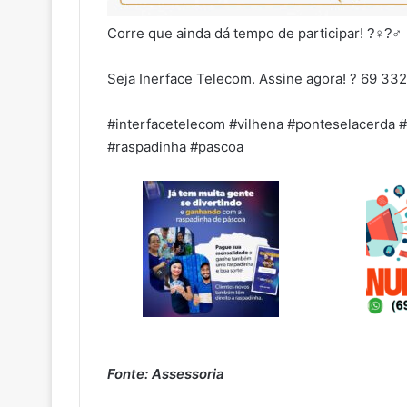
Corre que ainda dá tempo de participar! ?‍♀?‍♂
Seja Inerface Telecom. Assine agora! ? 69 33
#interfacetelecom #vilhena #ponteselacerda #
#raspadinha #pascoa
Fonte: Assessoria