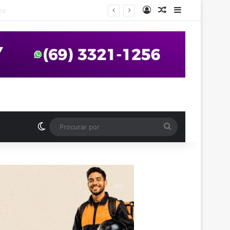
Entrar
Artigo aleatório
Barra Latera
nos em praça de Vilhena
Switch skin
Procurar
por