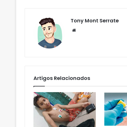
Tony Mont Serrate
We
bsi
te
Artigos Relacionados