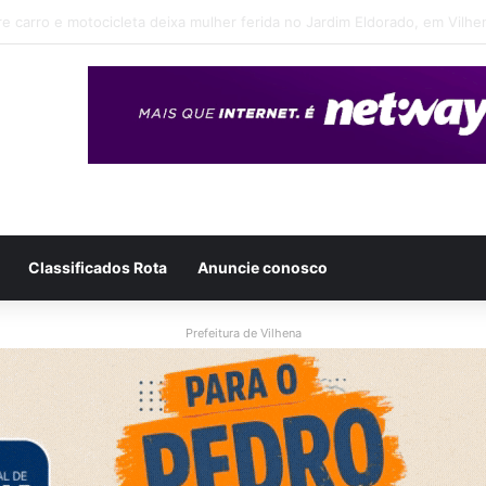
eso após ser flagrado repassando porção de maconha a garoto de 14 a
Classificados Rota
Anuncie conosco
Prefeitura de Vilhena