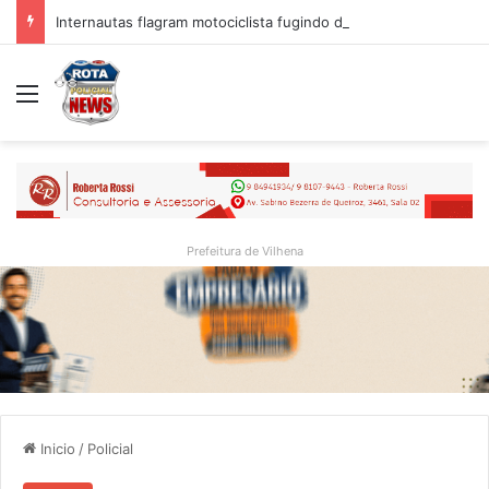
Internautas flagram motociclista fugindo de viatura da PM em Vilhena/RO
Menu
Prefeitura de Vilhena
Inicio
/
Policial