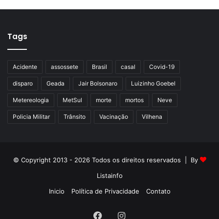
Tags
Acidente
assossete
Brasil
casal
Covid-19
disparo
Geada
Jair Bolsonaro
Luizinho Goebel
Metereologia
MetSul
morte
mortos
Neve
Policia Militar
Trânsito
Vacinação
Vilhena
© Copyright 2013 - 2026 Todos os direitos reservados | By
Listainfo
Inicio
Política de Privacidade
Contato
Facebook
Instagram