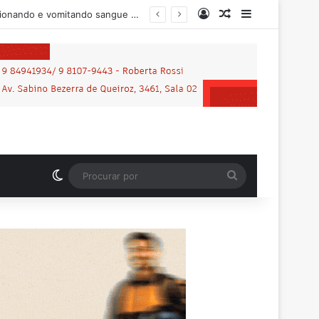
Entrar
Artigo aleatório
Barra Latera
rtidária
Switch skin
Procurar
por