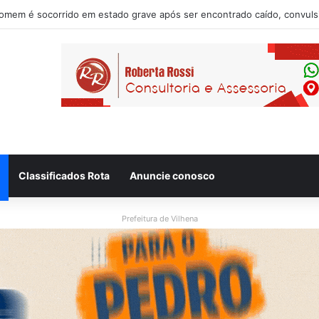
Donadon tem candidatura à reeleição homologada durante convenção pa
Classificados Rota
Anuncie conosco
Prefeitura de Vilhena