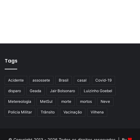
Tags
Acidente
assossete
Brasil
casal
Covid-19
disparo
Geada
Jair Bolsonaro
Luizinho Goebel
Metereologia
MetSul
morte
mortos
Neve
Policia Militar
Trânsito
Vacinação
Vilhena
© Copyright 2013 - 2026 Todos os direitos reservados | By