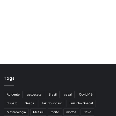
Tags
Acidente
assossete
Brasil
casal
Covid-19
disparo
Geada
Jair Bolsonaro
Luizinho Goebel
Metereologia
MetSul
morte
mortos
Neve