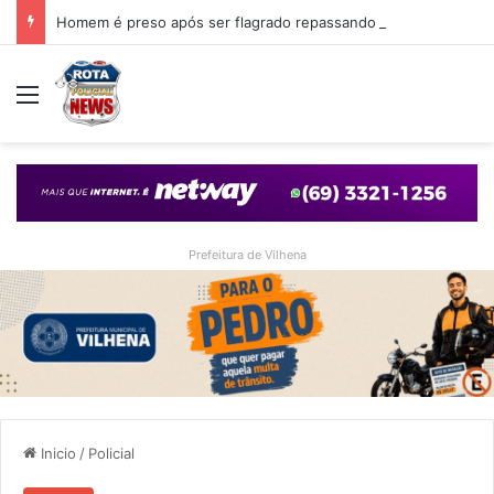
Homem é preso após ser flagrado repassando porção de maconha a garoto de 14 anos em praça de Vilhena
Menu
Prefeitura de Vilhena
Inicio
/
Policial