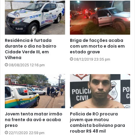
Residência é furtada
Briga de facções acaba
durante o dia no bairro
com um morto e dois em
Cidade Verde III, em
estado grave
Vilhena
08/12/2019 23:35 pm
08/08/2025 12:16 pm
Jovem tenta matar irmão
Polícia de RO procura
na frente da avó e acaba
jovem que matou
preso
cambista boliviano para
roubar R$ 48 mil
22/11/2020 22:59 pm