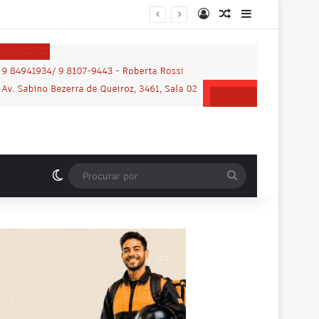
Entrar
Artigo aleatório
Barra Latera
nos em praça de Vilhena
Switch skin
Procurar
por