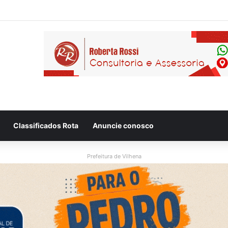
eso após ser flagrado repassando porção de maconha a garoto de 14 a
Classificados Rota
Anuncie conosco
Prefeitura de Vilhena