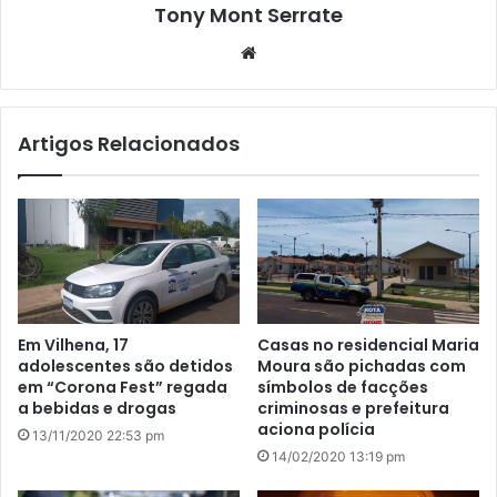
Tony Mont Serrate
We
bsi
te
Artigos Relacionados
Em Vilhena, 17
Casas no residencial Maria
adolescentes são detidos
Moura são pichadas com
em “Corona Fest” regada
símbolos de facções
a bebidas e drogas
criminosas e prefeitura
aciona polícia
13/11/2020 22:53 pm
14/02/2020 13:19 pm