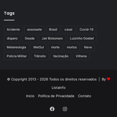
Tags
Acidente
assossete
Brasil
casal
Covid-19
disparo
Geada
Jair Bolsonaro
Luizinho Goebel
Metereologia
MetSul
morte
mortos
Neve
Policia Militar
Trânsito
Vacinação
Vilhena
© Copyright 2013 - 2026 Todos os direitos reservados | By
Listainfo
Inicio
Política de Privacidade
Contato
Facebook
Instagram