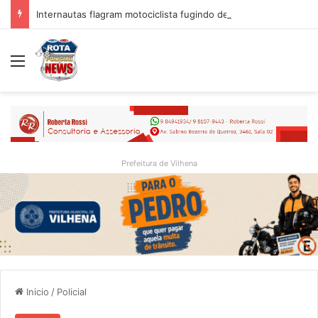
Internautas flagram motociclista fugindo de viatura da PM em Vilhena/RO
Menu
Prefeitura de Vilhena
Inicio
/
Policial