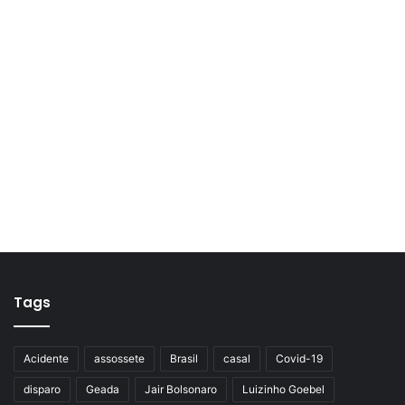
Tags
Acidente
assossete
Brasil
casal
Covid-19
disparo
Geada
Jair Bolsonaro
Luizinho Goebel