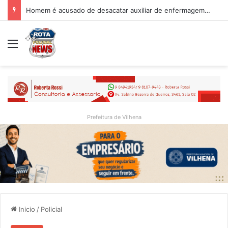
Homem é acusado de desacatar auxiliar de enfermagem no Hospital Regional de Vilhena
Menu
Prefeitura de Vilhena
Inicio
/
Policial