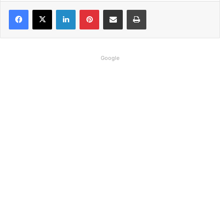
Linkedin
Pinterest
Compartilhar via e-mail
Imprimir
Google