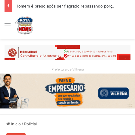
Homem é preso após ser flagrado repassando porção de maconha a garoto de 14 anos em praça de Vilhena
Menu
Prefeitura de Vilhena
Inicio
/
Policial