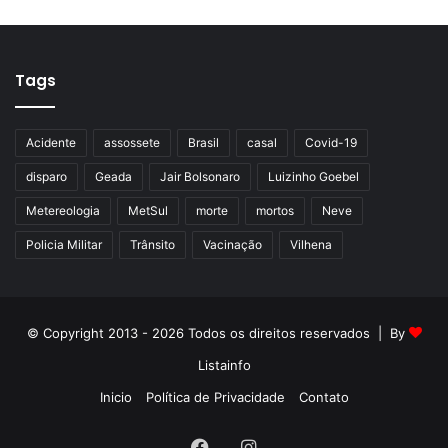
Tags
Acidente
assossete
Brasil
casal
Covid-19
disparo
Geada
Jair Bolsonaro
Luizinho Goebel
Metereologia
MetSul
morte
mortos
Neve
Policia Militar
Trânsito
Vacinação
Vilhena
© Copyright 2013 - 2026 Todos os direitos reservados | By
Listainfo
Inicio
Política de Privacidade
Contato
Facebook
Instagram