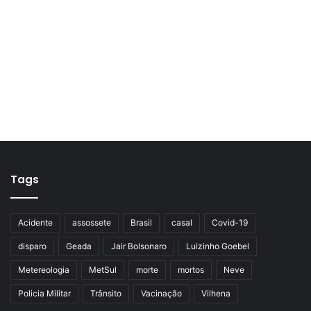
Tags
Acidente
assossete
Brasil
casal
Covid-19
disparo
Geada
Jair Bolsonaro
Luizinho Goebel
Metereologia
MetSul
morte
mortos
Neve
Policia Militar
Trânsito
Vacinação
Vilhena