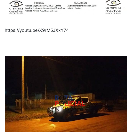
https://youtu.be/X9rM5JXxY74