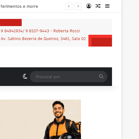
Entrar
Artigo aleatório
Barra Latera
lhena
Switch skin
Procurar
por