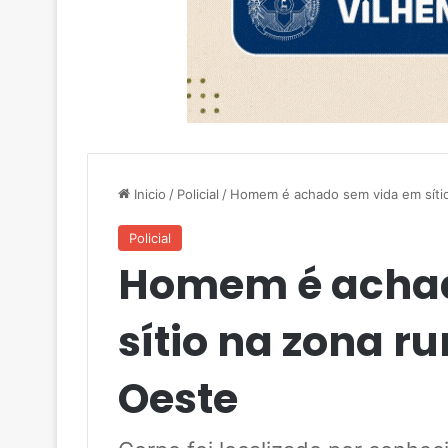
Inicio
/
Policial
/
Homem é achado sem vida em sítio
Policial
Homem é achad
sítio na zona r
Oeste