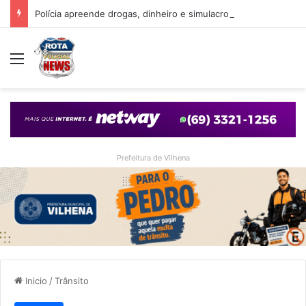
Polícia apreende drogas, dinheiro e simulacro durante ação no bairro Alto Alegre, em Vilhena
Menu
Prefeitura de Vilhena
Inicio
/
Trânsito