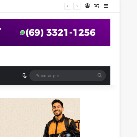
Entrar
Artigo aleatório
Barra Latera
anos em praça de Vilhena
Switch skin
Procurar
por