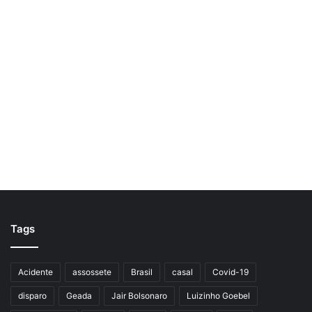
Tags
Acidente
assossete
Brasil
casal
Covid-19
disparo
Geada
Jair Bolsonaro
Luizinho Goebel