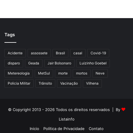
Tags
Acidente
assossete
Brasil
casal
Covid-19
disparo
Geada
Jair Bolsonaro
Luizinho Goebel
Metereologia
MetSul
morte
mortos
Neve
Policia Militar
Trânsito
Vacinação
Vilhena
© Copyright 2013 - 2026 Todos os direitos reservados | By
Listainfo
Inicio
Política de Privacidade
Contato