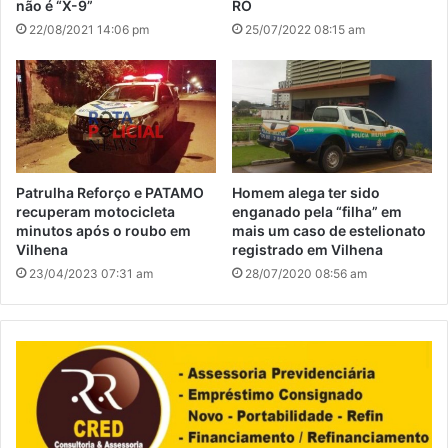
não é “X-9”
RO
22/08/2021 14:06 pm
25/07/2022 08:15 am
Patrulha Reforço e PATAMO
Homem alega ter sido
recuperam motocicleta
enganado pela “filha” em
minutos após o roubo em
mais um caso de estelionato
Vilhena
registrado em Vilhena
23/04/2023 07:31 am
28/07/2020 08:56 am