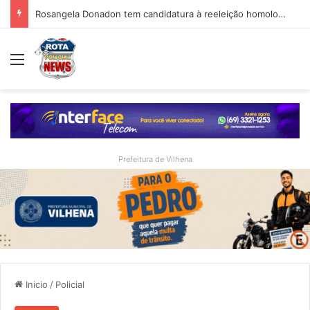
Rosangela Donadon tem candidatura à reeleição homologada durante convenção partidária
Menu
Prefeitura de Vilhena
Inicio
/
Policial