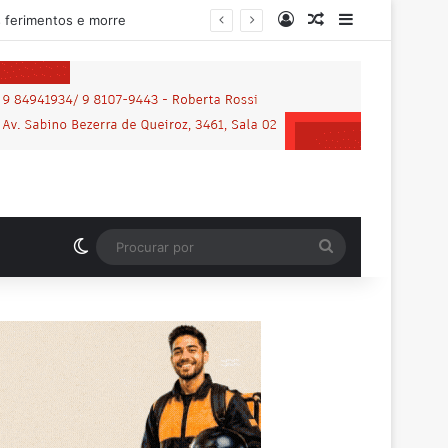
Entrar
Artigo aleatório
Barra Latera
ilhena
Switch skin
Procurar
por