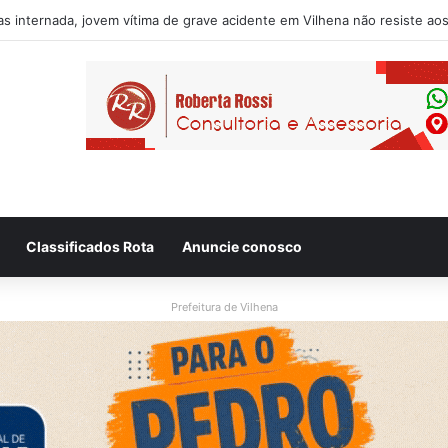
usado de desacatar auxiliar de enfermagem no Hospital Regional de V
Classificados Rota
Anuncie conosco
Prefeitura de Vilhena