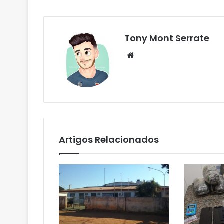
Tony Mont Serrate
We
bsi
te
Artigos Relacionados