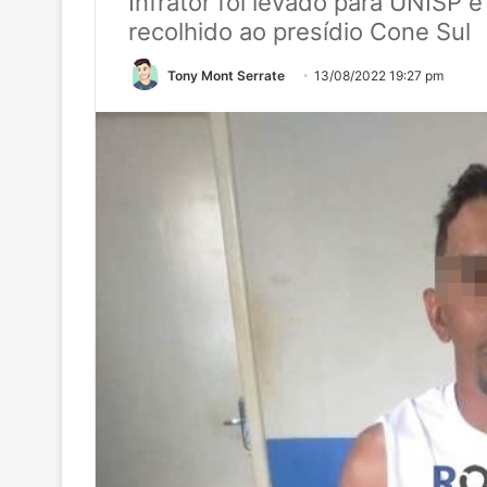
Infrator foi levado para UNISP 
recolhido ao presídio Cone Sul
Tony Mont Serrate
13/08/2022 19:27 pm