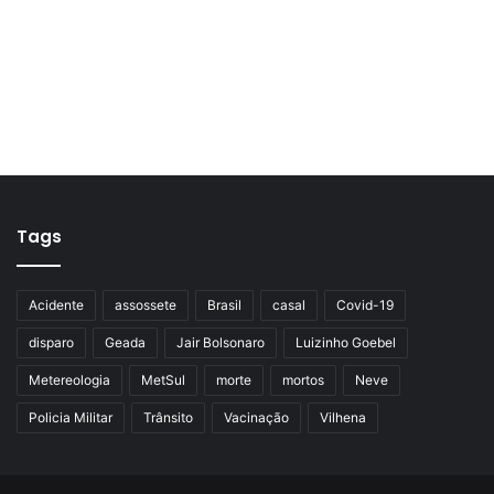
Tags
Acidente
assossete
Brasil
casal
Covid-19
disparo
Geada
Jair Bolsonaro
Luizinho Goebel
Metereologia
MetSul
morte
mortos
Neve
Policia Militar
Trânsito
Vacinação
Vilhena