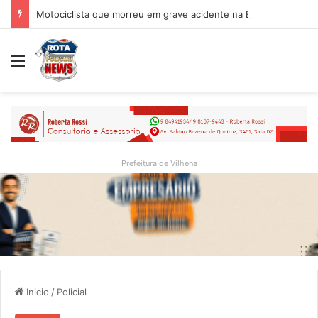
Motociclista que morreu em grave acidente na BR-364 é identificado; família procurava por ele antes de receber a notícia da tragédia
Menu
Prefeitura de Vilhena
Inicio
/
Policial