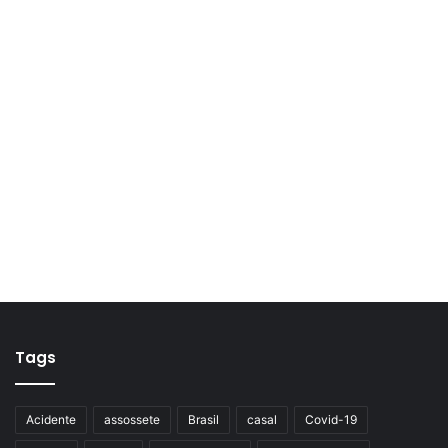
Tags
Acidente
assossete
Brasil
casal
Covid-19