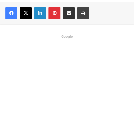
Linkedin
Pinterest
Compartilhar via e-mail
Imprimir
Google