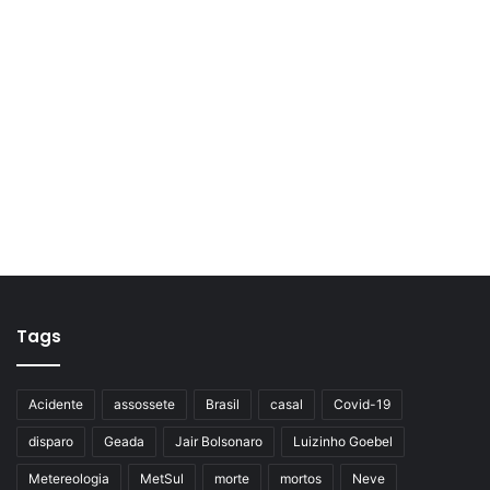
Tags
Acidente
assossete
Brasil
casal
Covid-19
disparo
Geada
Jair Bolsonaro
Luizinho Goebel
Metereologia
MetSul
morte
mortos
Neve