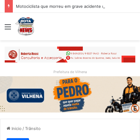
Motociclista que morreu em grave acidente na BR-364 é identificado; família procurava por ele antes de receber a notícia da tragédia
Menu
Prefeitura de Vilhena
Inicio
/
Trânsito