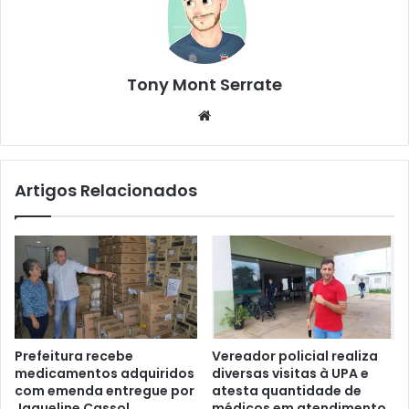
Tony Mont Serrate
We
bsi
te
Artigos Relacionados
Prefeitura recebe
Vereador policial realiza
medicamentos adquiridos
diversas visitas à UPA e
com emenda entregue por
atesta quantidade de
Jaqueline Cassol
médicos em atendimento