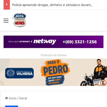
Polícia apreende drogas, dinheiro e simulacro durante ação no bairro Alto Alegre, em Vilhena
Menu
Prefeitura de Vilhena
Inicio
/
Geral