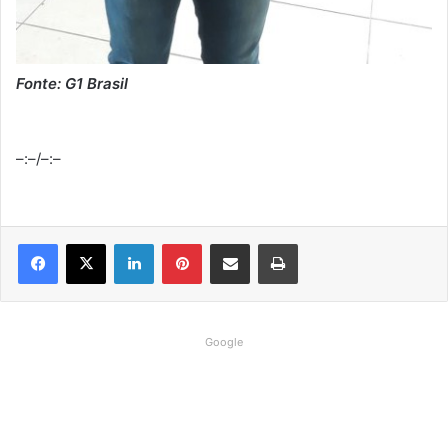
Fonte: G1 Brasil
–:–
/
–:–
Linkedin
Pinterest
Compartilhar via e-mail
Imprimir
Google