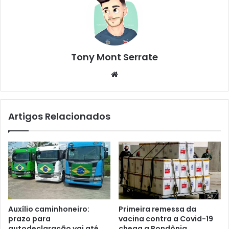
Tony Mont Serrate
We
bsi
te
Artigos Relacionados
Auxílio caminhoneiro:
Primeira remessa da
prazo para
vacina contra a Covid-19
autodeclaração vai até
chega a Rondônia