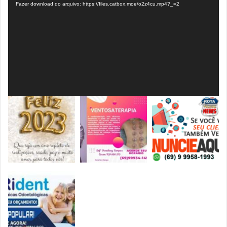
Fazer download do arquivo: https://files.catbox.moe/o2z4cu.mp4?_=2
vídeo