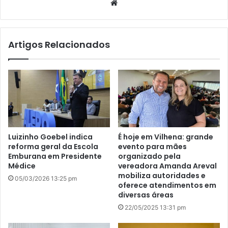
We
bsi
te
Artigos Relacionados
Luizinho Goebel indica
É hoje em Vilhena: grande
reforma geral da Escola
evento para mães
Emburana em Presidente
organizado pela
Médice
vereadora Amanda Areval
mobiliza autoridades e
05/03/2026 13:25 pm
oferece atendimentos em
diversas áreas
22/05/2025 13:31 pm