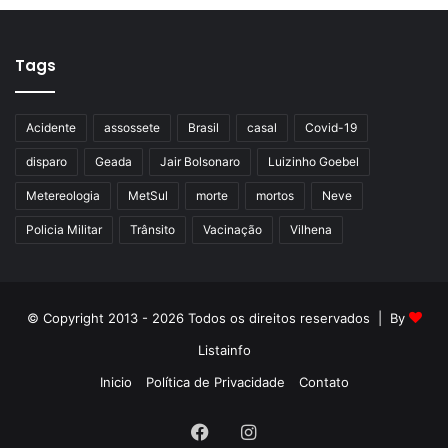
Tags
Acidente
assossete
Brasil
casal
Covid-19
disparo
Geada
Jair Bolsonaro
Luizinho Goebel
Metereologia
MetSul
morte
mortos
Neve
Policia Militar
Trânsito
Vacinação
Vilhena
© Copyright 2013 - 2026 Todos os direitos reservados | By
Listainfo
Inicio
Política de Privacidade
Contato
Facebook
Instagram