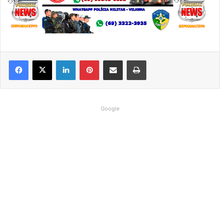
Linkedin
Pinterest
Compartilhar via e-mail
Imprimir
Google