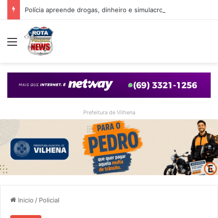
Polícia apreende drogas, dinheiro e simulacro durante ação no bairro Alto Alegre, em Vilhena
Menu
Prefeitura de Vilhena
Inicio
/
Policial