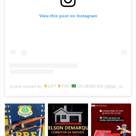
View this post on Instagram
A post shared by
GPT
PRF
VILHENA-RO (@gpt_vilhena_ro)