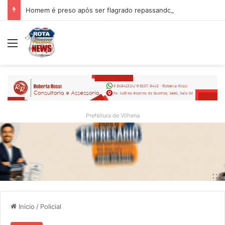
Homem é preso após ser flagrado repassando porção de maconha a garoto de 14 anos em praça de Vilhena
Menu
Prefeitura de Vilhena
Inicio
/
Policial