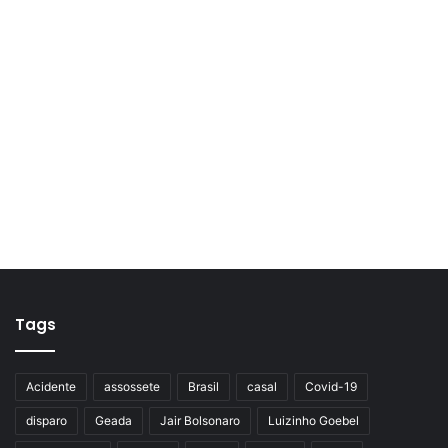
Tags
Acidente
assossete
Brasil
casal
Covid-19
disparo
Geada
Jair Bolsonaro
Luizinho Goebel