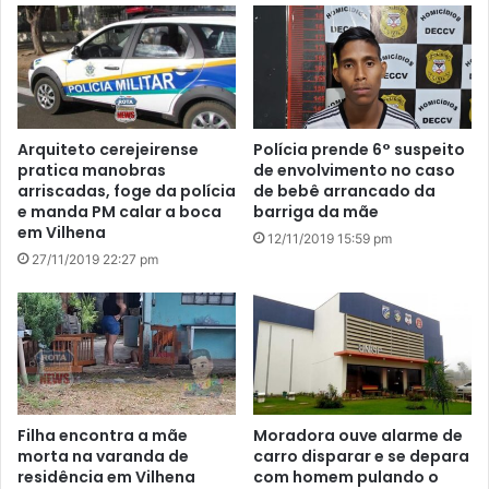
Arquiteto cerejeirense
Polícia prende 6° suspeito
pratica manobras
de envolvimento no caso
arriscadas, foge da polícia
de bebê arrancado da
e manda PM calar a boca
barriga da mãe
em Vilhena
12/11/2019 15:59 pm
27/11/2019 22:27 pm
Filha encontra a mãe
Moradora ouve alarme de
morta na varanda de
carro disparar e se depara
residência em Vilhena
com homem pulando o