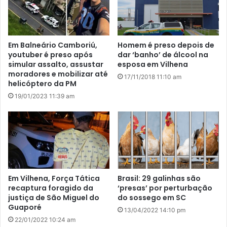
Em Balneário Camboriú,
Homem é preso depois de
youtuber é preso após
dar ‘banho’ de álcool na
simular assalto, assustar
esposa em Vilhena
moradores e mobilizar até
17/11/2018 11:10 am
helicóptero da PM
19/01/2023 11:39 am
Em Vilhena, Força Tática
Brasil: 29 galinhas são
recaptura foragido da
‘presas’ por perturbação
justiça de São Miguel do
do sossego em SC
Guaporé
13/04/2022 14:10 pm
22/01/2022 10:24 am