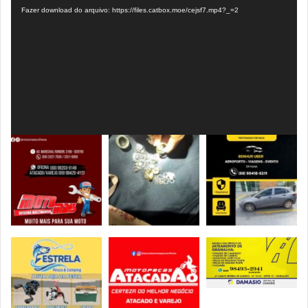
Fazer download do arquivo: https://files.catbox.moe/cejsf7.mp4?_=2
vídeo