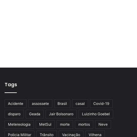
Tags
Acidente
assossete
Brasil
casal
Covid-19
disparo
Geada
Jair Bolsonaro
Luizinho Goebel
Metereologia
MetSul
morte
mortos
Neve
Policia Militar
Trânsito
Vacinação
Vilhena