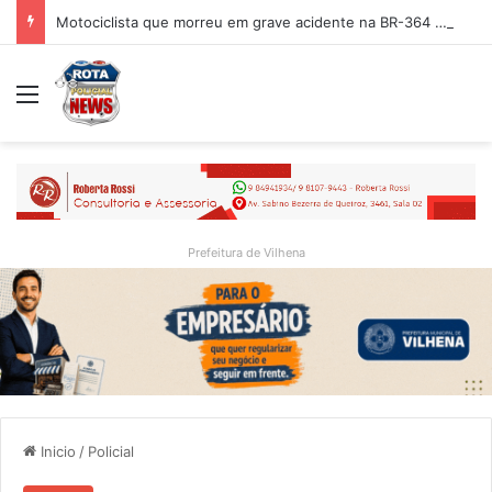
Motociclista que morreu em grave acidente na BR-364 é identificado; família procurava por ele antes de receber a notícia da tragédia
Menu
Prefeitura de Vilhena
Inicio
/
Policial