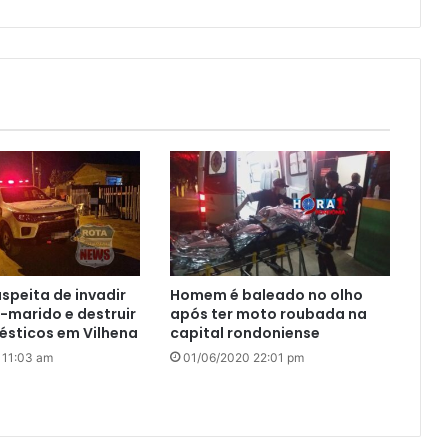
uspeita de invadir
Homem é baleado no olho
-marido e destruir
após ter moto roubada na
ésticos em Vilhena
capital rondoniense
 11:03 am
01/06/2020 22:01 pm