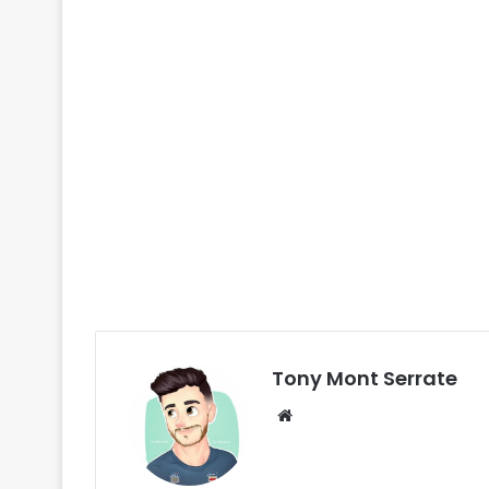
Tony Mont Serrate
We
bsi
te