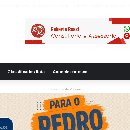
 flagram motociclista fugindo de viatura da PM em Vilhena/RO
Classificados Rota
Anuncie conosco
Prefeitura de Vilhena