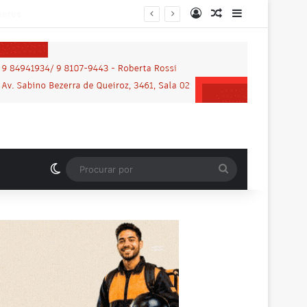
Entrar
Artigo aleatório
Barra Latera
Switch skin
Procurar
por