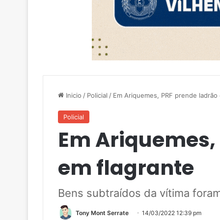
Inicio
/
Policial
/
Em Ariquemes, PRF prende ladrão 
Policial
Em Ariquemes, 
em flagrante
Bens subtraídos da vítima fora
Tony Mont Serrate
14/03/2022 12:39 pm