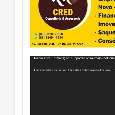
Tocador
Media error: Format(s) not supported or source(s) not fou
de
Fazer download do arquivo: https://files.catbox.moe/syk0pe.mp4?_
vídeo