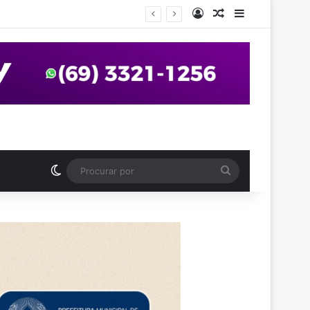
Entrar
Artigo aleatório
Barra Latera
anos em praça de Vilhena
Switch skin
Procurar
por