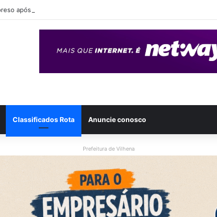
eso após ser flagrado repassando porção de maconha a garoto de 14 
Classificados Rota
Anuncie conosco
Prefeitura de Vilhena