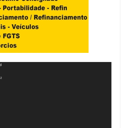
nd
=2