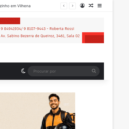
Entrar
Artigo aleatório
Barra Latera
Motociclista que morreu em grave acidente na BR-364 é identificado; família procurava por ele antes de receber a notícia da tragédia
Switch skin
Procurar
por