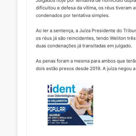
Julgados hoje por tentativa de homicídio dupl
dificultou e defesa da vítima, os réus tiveram 
condenados por tentativa simples.
Ao ler a sentença, a Juíza Presidente do Tribun
os réus já são reincidentes, tendo Weliton trê
duas condenações já transitadas em julgado.
As penas foram a mesma para ambos que terão 
dois estão presos desde 2019. A juíza negou a 