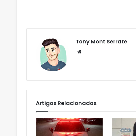
Tony Mont Serrate
We
bsi
te
Artigos Relacionados