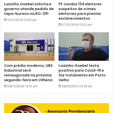
Luizinho Goebel solicita e
PF conduz 134 eleitores
governo atende pedido de
suspeitos de crimes
tapa-buraco na RO-391
eleitorais para prestar
esclarecimentos
14/11/2019 15:45 pm
07/10/2018 15:02 pm
Com prédio moderno, UBS
Luizinho Goebel testa
Industrial será
positivo para Covid-19 e
reinaugurada na próxima
faz tratamento em Porto
segunda-feira em Vilhena
Velho
08/10/2024 12:51 pm
28/05/2021 03:26 am