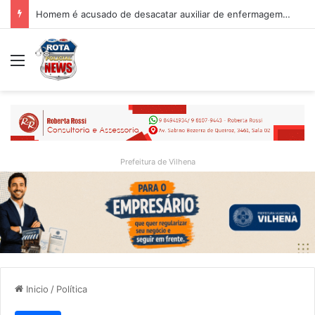
Homem é acusado de desacatar auxiliar de enfermagem no Hospital Regional de Vilhena
Menu
Prefeitura de Vilhena
Inicio
/
Política