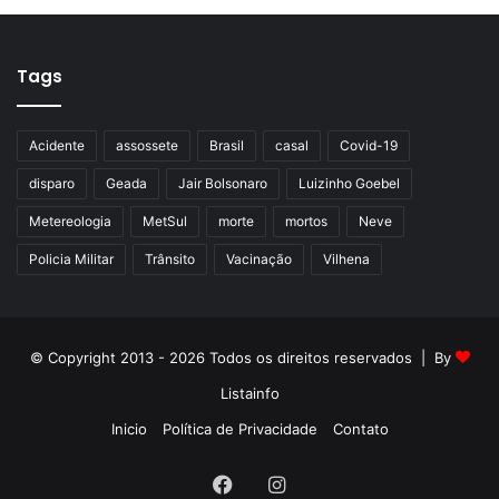
Tags
Acidente
assossete
Brasil
casal
Covid-19
disparo
Geada
Jair Bolsonaro
Luizinho Goebel
Metereologia
MetSul
morte
mortos
Neve
Policia Militar
Trânsito
Vacinação
Vilhena
© Copyright 2013 - 2026 Todos os direitos reservados | By
Listainfo
Inicio
Política de Privacidade
Contato
Facebook
Instagram