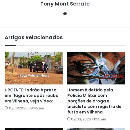
Tony Mont Serrate
We
bsi
te
Artigos Relacionados
URGENTE: ladrão é preso
Homem é detido pela
em flagrante após roubo
Polícia Militar com
em Vilhena, veja vídeo:
porções de droga e
bicicleta com registro de
15/08/2023 09:45 am
furto em Vilhena
09/03/2026 11:55 am