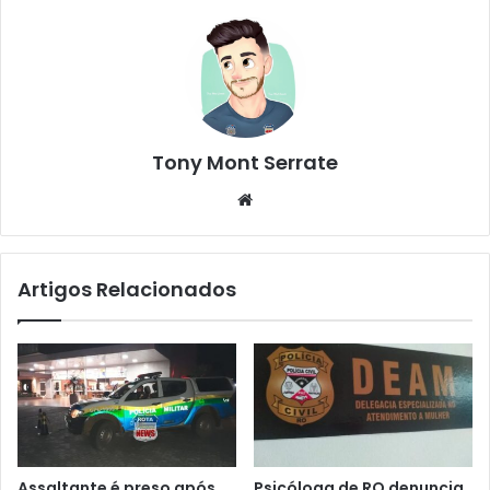
Tony Mont Serrate
We
bsi
te
Artigos Relacionados
Assaltante é preso após
Psicóloga de RO denuncia