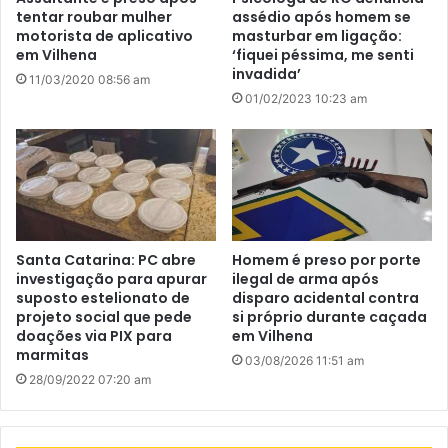
tentar roubar mulher
assédio após homem se
motorista de aplicativo
masturbar em ligação:
em Vilhena
‘fiquei péssima, me senti
invadida’
11/03/2020 08:56 am
01/02/2023 10:23 am
Santa Catarina: PC abre
Homem é preso por porte
investigação para apurar
ilegal de arma após
suposto estelionato de
disparo acidental contra
projeto social que pede
si próprio durante caçada
doações via PIX para
em Vilhena
marmitas
03/08/2026 11:51 am
28/09/2022 07:20 am