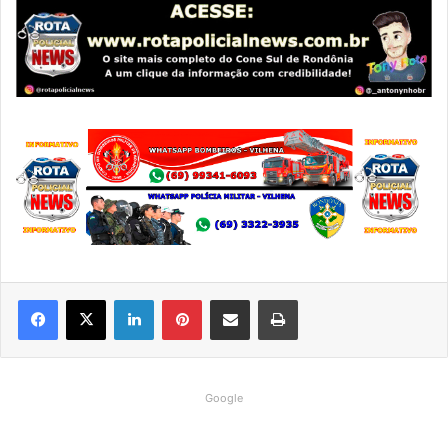
Linkedin
Pinterest
Compartilhar via e-mail
Imprimir
Google