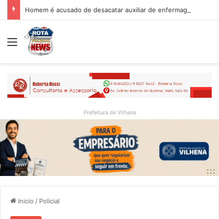
Homem é acusado de desacatar auxiliar de enfermagem no Hospital Regional de Vilhena
Menu
Prefeitura de Vilhena
Inicio
/
Policial