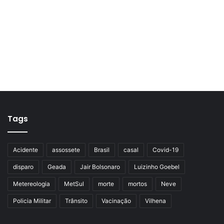
Tags
Acidente
assossete
Brasil
casal
Covid-19
disparo
Geada
Jair Bolsonaro
Luizinho Goebel
Metereologia
MetSul
morte
mortos
Neve
Policia Militar
Trânsito
Vacinação
Vilhena