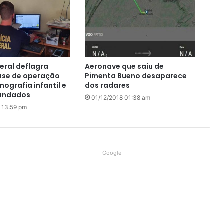
deral deflagra
Aeronave que saiu de
ase de operação
Pimenta Bueno desaparece
nografia infantil e
dos radares
andados
01/12/2018 01:38 am
 13:59 pm
Google