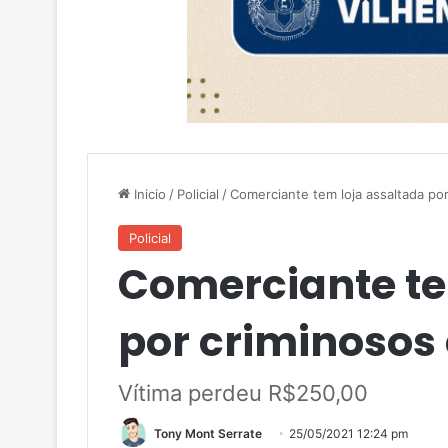
Inicio
/
Policial
/
Comerciante tem loja assaltada po
Policial
Comerciante te
por criminosos
Vítima perdeu R$250,00
Tony Mont Serrate
25/05/2021 12:24 pm