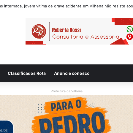
usado de desacatar auxiliar de enfermagem no Hospital Regional de V
Classificados Rota
Anuncie conosco
Prefeitura de Vilhena