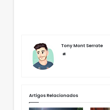
Tony Mont Serrate
We
bsi
te
Artigos Relacionados