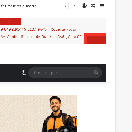
Entrar
Artigo aleatório
Barra Latera
ilhena
Switch skin
Procurar
por