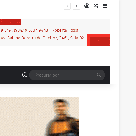
Entrar
Artigo aleatório
Barra Latera
nos em praça de Vilhena
Switch skin
Procurar
por