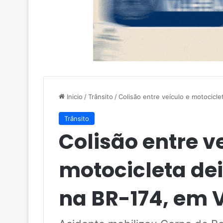
Inicio
/
Trânsito
/
Colisão entre veículo e motocicle
Trânsito
Colisão entre v
motocicleta dei
na BR-174, em 