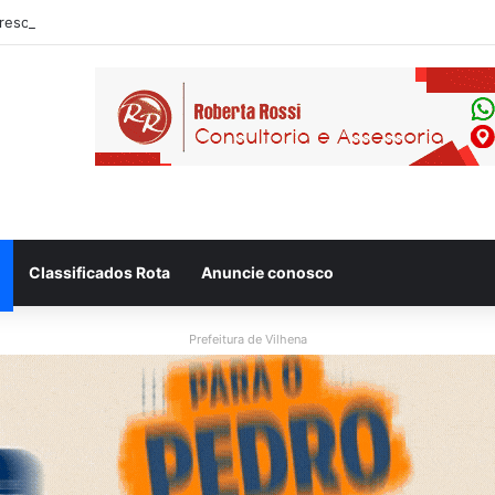
eso após ser flagrado repassando porção de maconha a garoto de 14 a
Classificados Rota
Anuncie conosco
Prefeitura de Vilhena