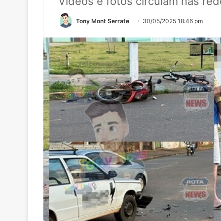
Vídeos e fotos circulam nas red
Tony Mont Serrate
30/05/2025 18:46 pm