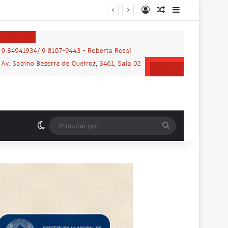
Entrar
Artigo aleatório
Barra Latera
Switch skin
Procurar
por