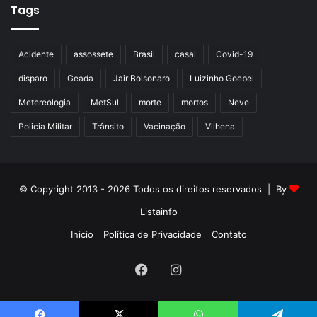
Tags
Acidente
assossete
Brasil
casal
Covid-19
disparo
Geada
Jair Bolsonaro
Luizinho Goebel
Metereologia
MetSul
morte
mortos
Neve
Policia Militar
Trânsito
Vacinação
Vilhena
© Copyright 2013 - 2026 Todos os direitos reservados | By
Listainfo
Inicio
Política de Privacidade
Contato
Facebook
Instagram