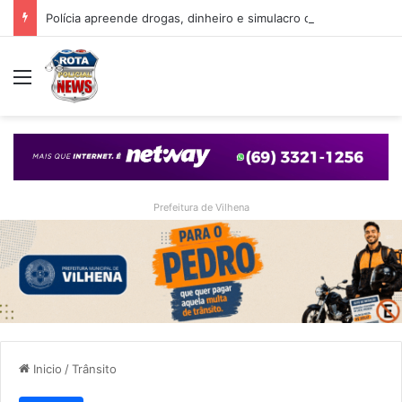
Polícia apreende drogas, dinheiro e simulacro durante ação no bairro Alto Alegre, em Vilhena
Menu
Prefeitura de Vilhena
Inicio
/
Trânsito