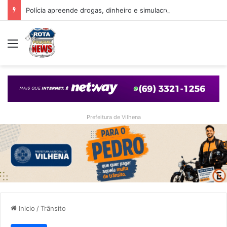
Polícia apreende drogas, dinheiro e simulacro durante ação no bairro Alto Alegre, em Vilhena
Menu
Prefeitura de Vilhena
Inicio
/
Trânsito