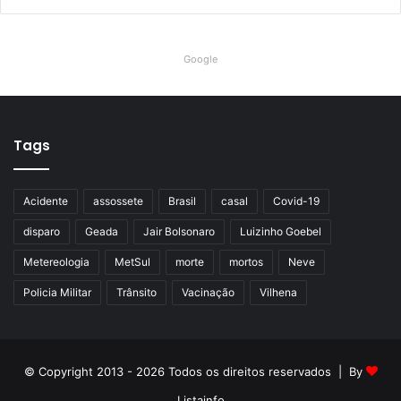
Google
Tags
Acidente
assossete
Brasil
casal
Covid-19
disparo
Geada
Jair Bolsonaro
Luizinho Goebel
Metereologia
MetSul
morte
mortos
Neve
Policia Militar
Trânsito
Vacinação
Vilhena
© Copyright 2013 - 2026 Todos os direitos reservados | By
Listainfo