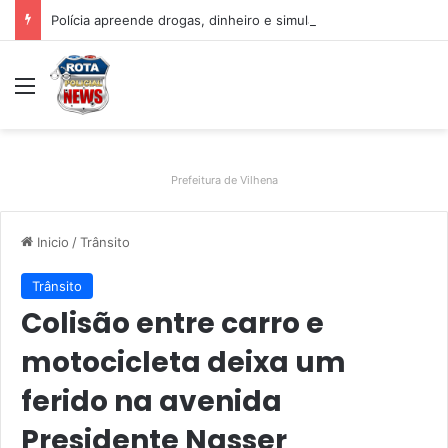
Polícia apreende drogas, dinheiro e simulacro durante ação no bairro Alto Alegre, em Vilhena
Menu
Prefeitura de Vilhena
Inicio
/
Trânsito
Trânsito
Colisão entre carro e
motocicleta deixa um
ferido na avenida
Presidente Nasser