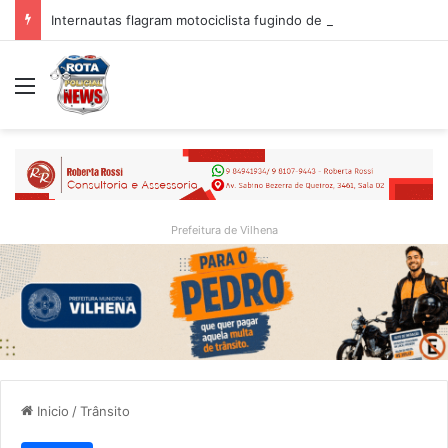
Internautas flagram motociclista fugindo de viatura da PM em Vilhena/RO
Menu
Prefeitura de Vilhena
Inicio
/
Trânsito