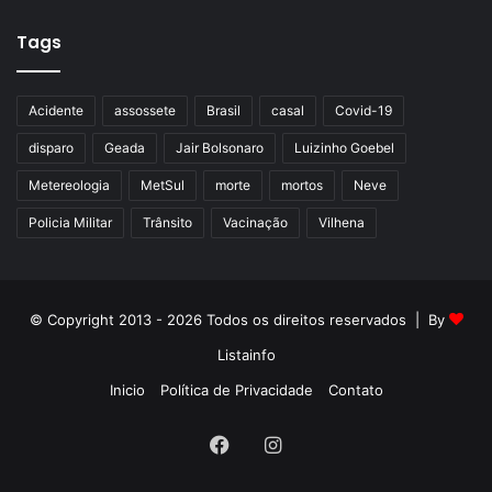
Tags
Acidente
assossete
Brasil
casal
Covid-19
disparo
Geada
Jair Bolsonaro
Luizinho Goebel
Metereologia
MetSul
morte
mortos
Neve
Policia Militar
Trânsito
Vacinação
Vilhena
© Copyright 2013 - 2026 Todos os direitos reservados | By
Listainfo
Inicio
Política de Privacidade
Contato
Facebook
Instagram