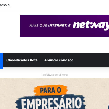
eso após ser flagrado repassando porção de maconha a garoto de 14 
Classificados Rota
Anuncie conosco
Prefeitura de Vilhena