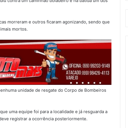
idiu contra um caminhão boiadeiro e na batida um dos
acas morreram e outros ficaram agonizando, sendo que
imais mortos.
o nenhuma unidade de resgate do Corpo de Bombeiros
 que uma equipe foi para a localidade e já resguarda a
 deve registrar a ocorrência posteriormente.