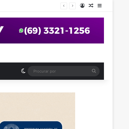
Entrar
Artigo aleatório
Barra Latera
anos em praça de Vilhena
Switch skin
Procurar
por