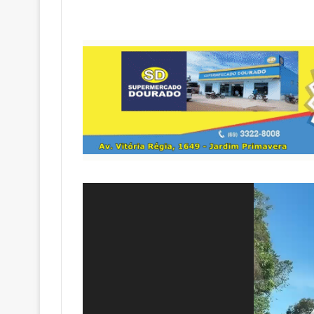
Tocador
de
vídeo