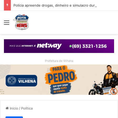
Polícia apreende drogas, dinheiro e simulacro durante ação no bairro Alto Alegre, em Vilhena
Menu
Prefeitura de Vilhena
Inicio
/
Política