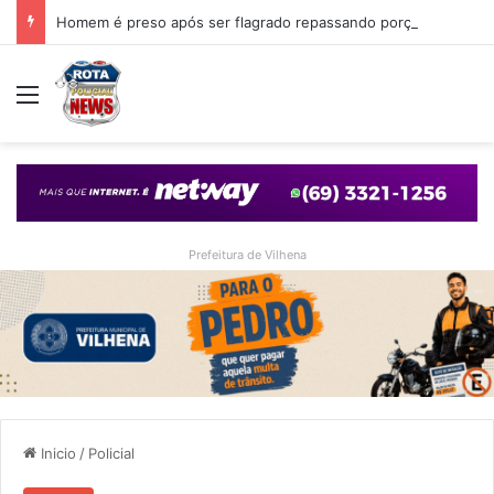
Homem é preso após ser flagrado repassando porção de maconha a garoto de 14 anos em praça de Vilhena
Menu
Prefeitura de Vilhena
Inicio
/
Policial