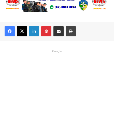
Linkedin
Pinterest
Compartilhar via e-mail
Imprimir
Google