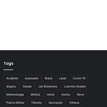
Tags
Acidente
assossete
Brasil
casal
Covid-19
disparo
Geada
Jair Bolsonaro
Luizinho Goebel
Metereologia
MetSul
morte
mortos
Neve
Policia Militar
Trânsito
Vacinação
Vilhena