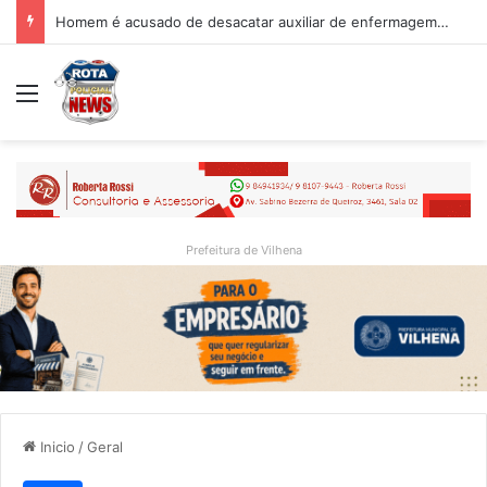
Homem é acusado de desacatar auxiliar de enfermagem no Hospital Regional de Vilhena
Menu
Prefeitura de Vilhena
Inicio
/
Geral