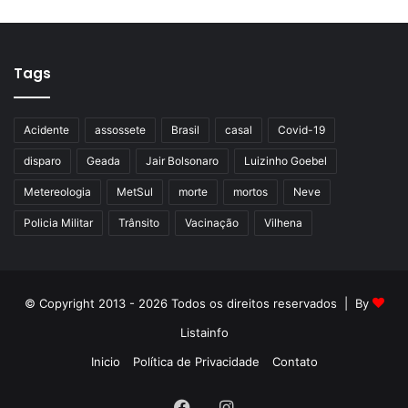
Tags
Acidente
assossete
Brasil
casal
Covid-19
disparo
Geada
Jair Bolsonaro
Luizinho Goebel
Metereologia
MetSul
morte
mortos
Neve
Policia Militar
Trânsito
Vacinação
Vilhena
© Copyright 2013 - 2026 Todos os direitos reservados | By
Listainfo
Inicio
Política de Privacidade
Contato
Facebook
Instagram