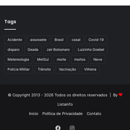
Tags
Acidente
assossete
Brasil
casal
Covid-19
disparo
Geada
Jair Bolsonaro
Luizinho Goebel
Metereologia
MetSul
morte
mortos
Neve
Policia Militar
Trânsito
Vacinação
Vilhena
© Copyright 2013 - 2026 Todos os direitos reservados | By
Listainfo
Inicio
Política de Privacidade
Contato
Facebook
Instagram