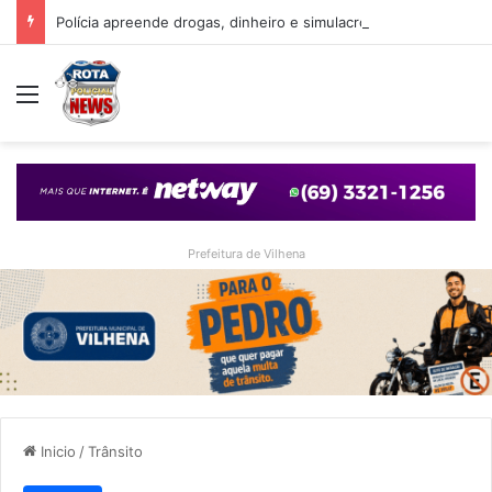
Polícia apreende drogas, dinheiro e simulacro durante ação no bairro Alto Alegre, em Vilhena
Menu
Prefeitura de Vilhena
Inicio
/
Trânsito