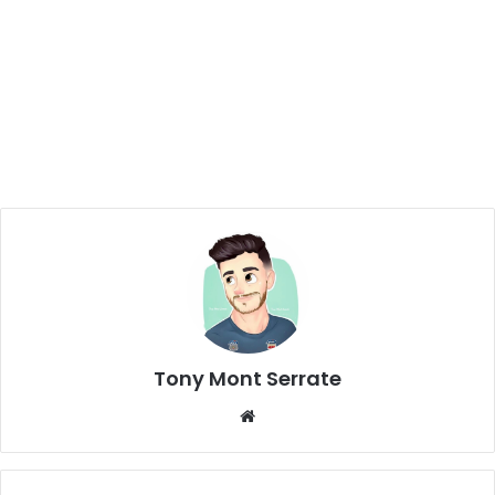
Tony Mont Serrate
We
bsi
te