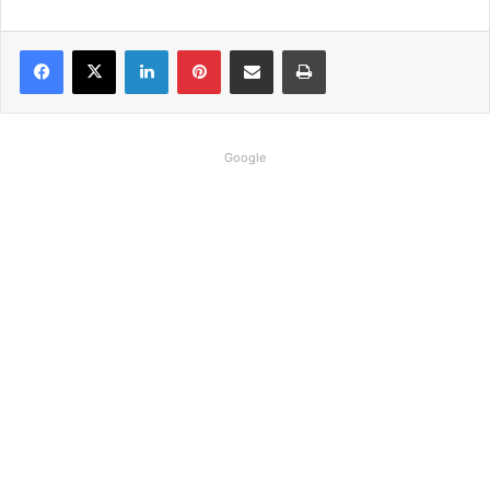
Linkedin
Pinterest
Compartilhar via e-mail
Imprimir
Google