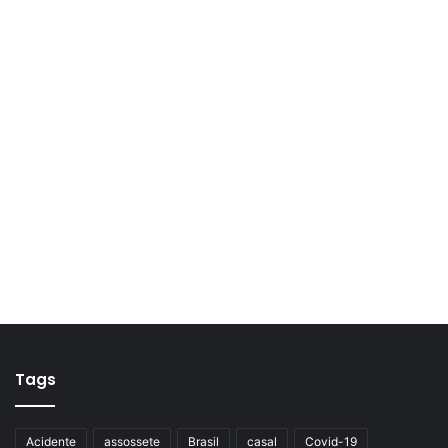
Tags
Acidente
assossete
Brasil
casal
Covid-19